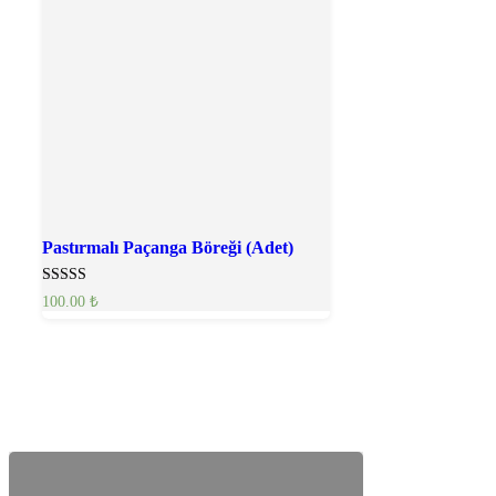
Pastırmalı Paçanga Böreği (Adet)
5 üzerinden
100.00
₺
5.00
oy aldı