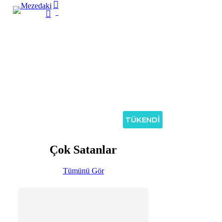
account
Skip
search
0
to
Menu
main
content
TÜKENDİ
Çok Satanlar
Tümünü Gör